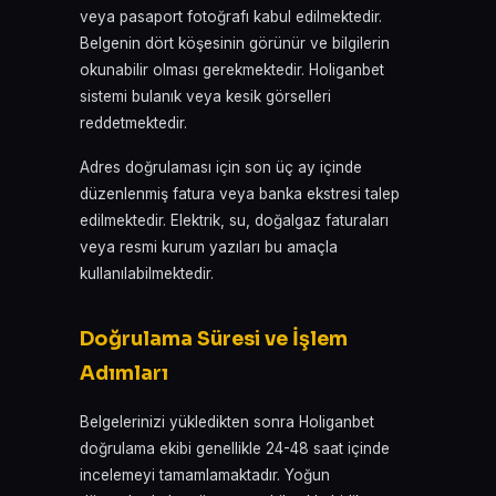
veya pasaport fotoğrafı kabul edilmektedir.
Belgenin dört köşesinin görünür ve bilgilerin
okunabilir olması gerekmektedir. Holiganbet
sistemi bulanık veya kesik görselleri
reddetmektedir.
Adres doğrulaması için son üç ay içinde
düzenlenmiş fatura veya banka ekstresi talep
edilmektedir. Elektrik, su, doğalgaz faturaları
veya resmi kurum yazıları bu amaçla
kullanılabilmektedir.
Doğrulama Süresi ve İşlem
Adımları
Belgelerinizi yükledikten sonra Holiganbet
doğrulama ekibi genellikle 24-48 saat içinde
incelemeyi tamamlamaktadır. Yoğun