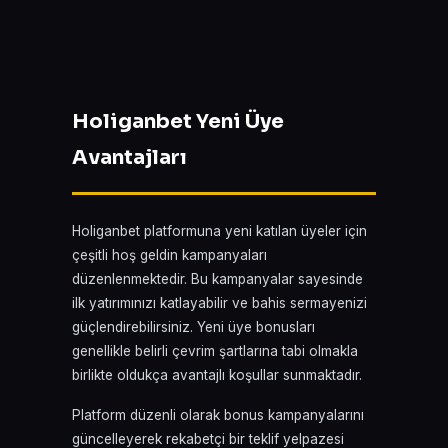
Holiganbet Yeni Üye
Avantajları
Holiganbet platformuna yeni katılan üyeler için
çeşitli hoş geldin kampanyaları
düzenlenmektedir. Bu kampanyalar sayesinde
ilk yatırımınızı katlayabilir ve bahis sermayenizi
güçlendirebilirsiniz. Yeni üye bonusları
genellikle belirli çevrim şartlarına tabi olmakla
birlikte oldukça avantajlı koşullar sunmaktadır.
Platform düzenli olarak bonus kampanyalarını
güncelleyerek rekabetçi bir teklif yelpazesi