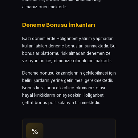
almanız önerilmektedir.
Deneme Bonusu İmkanları
Bazı dönemlerde Holiganbet yatırım yapmadan
kullanılabilen deneme bonusları sunmaktadır. Bu
bonuslar platformu risk almadan denemenize
ve oyunları keşfetmenize olanak tanımaktadır.
Deneme bonusu kazançlarının çekilebilmesi için
belirli şartların yerine getirilmesi gerekmektedir.
Bonus kurallarını dikkatlice okumanız olası
hayal kırıklıklarını önleyecektir. Holiganbet
şeffaf bonus politikalarıyla bilinmektedir.
%