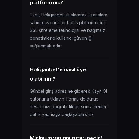
platform mu?
Evet, Holiganbet uluslararası lisanslara
sahip güvenilir bir bahis platformudur.
SSL şifreleme teknolojisi ve bağımsız
denetimlerle kullanıcı güvenliği
sağlanmaktadır.
Holiganbet'e nasıl üye
olabilirim?
Güncel giriş adresine giderek Kayıt Ol
butonuna tıklayın. Formu doldurup
hesabınızı doğruladıktan sonra hemen
bahis yapmaya başlayabilirsiniz.
Minimum yatırım tutarı nedir?