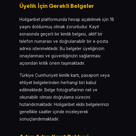
Üyelik İçin Gerekli Belgeler
Holiganbet platformunda hesap açabilmek için 18
yaşını doldurmuş olmak zorunludur. Kayıt
esnasında geçerli bir kimlik belgesi, aktif bir
telefon numarası ve doğrulanabilir bir e-posta
adresi istenmektedir. Bu belgeler üyeliğinizin
onaylanması ve güvenliğinizin sağlanması
açısından kritik önem taşımaktadır.
Türkiye Cumhuriyeti kimlik kartı, pasaport veya
ehliyet belgelerinden herhangi biri kabul
edilmektedir. Belge fotoğraflarının net ve
okunabilir olması doğrulama sürecini
hızlandırmaktadır. Holiganbet ekibi belgelerinizi
genellikle saatler içinde inceleyerek
sonuçlandırmaktadır.