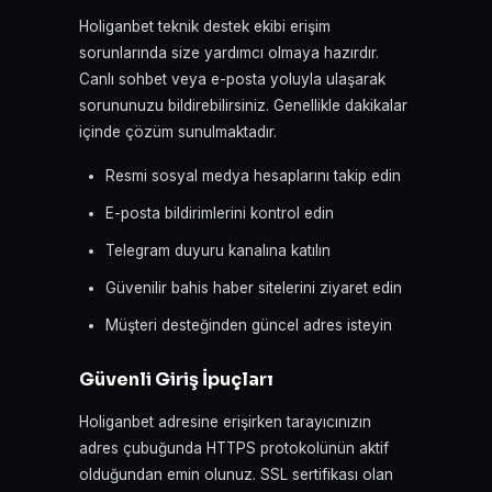
Holiganbet teknik destek ekibi erişim
sorunlarında size yardımcı olmaya hazırdır.
Canlı sohbet veya e-posta yoluyla ulaşarak
sorununuzu bildirebilirsiniz. Genellikle dakikalar
içinde çözüm sunulmaktadır.
Resmi sosyal medya hesaplarını takip edin
E-posta bildirimlerini kontrol edin
Telegram duyuru kanalına katılın
Güvenilir bahis haber sitelerini ziyaret edin
Müşteri desteğinden güncel adres isteyin
Güvenli Giriş İpuçları
Holiganbet adresine erişirken tarayıcınızın
adres çubuğunda HTTPS protokolünün aktif
olduğundan emin olunuz. SSL sertifikası olan