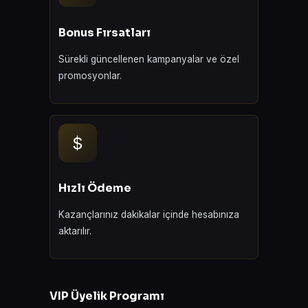
Bonus Fırsatları
Sürekli güncellenen kampanyalar ve özel
promosyonlar.
$
Hızlı Ödeme
Kazançlarınız dakikalar içinde hesabınıza
aktarılır.
VIP Üyelik Programı