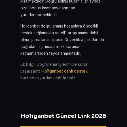
kısalmaktadır. Doğrulanmış kullanıcılar ayrıca
özel bonus kampanyalarından
yararlanabilmektedir.
Holiganbet doğrulanmış hesaplara öncelikli
destek sağlamakta ve VIP programına dahil
olma şansı tanımaktadır. Güvenlik açısından da
doğrulanmış hesaplar ek koruma
katmanlarından faydalanmaktadır.
Ek Bilgi: Doğrulama işleminde sorun
yaşarsanız
Holiganbet canlı destek
hattından yardım alabilirsiniz.
Holiganbet Güncel Link 2026