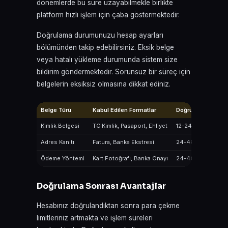
dönemlerde bu süre uzayabilmekle birlikte
platform hızlı işlem için çaba göstermektedir.
Doğrulama durumunuzu hesap ayarları
bölümünden takip edebilirsiniz. Eksik belge
veya hatalı yükleme durumunda sistem size
bildirim göndermektedir. Sorunsuz bir süreç için
belgelerin eksiksiz olmasına dikkat ediniz.
Belge Türü
Kabul Edilen Formatlar
Doğrulama Süresi
Kimlik Belgesi
TC Kimlik, Pasaport, Ehliyet
12-24 saat
Adres Kanıtı
Fatura, Banka Ekstresi
24-48 saat
Ödeme Yöntemi
Kart Fotoğrafı, Banka Onayı
24-48 saat
Doğrulama Sonrası Avantajlar
Hesabınız doğrulandıktan sonra para çekme
limitleriniz artmakta ve işlem süreleri