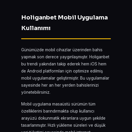
Holiganbet Mobil Uygulama
Kullanımı
Günümüzde mobil cihazlar üzerinden bahis
yapmak son derece yaygınlaşmıştır. Holiganbet
bu trendi yakından takip ederek hem iOS hem
de Android platformları için optimize edilmiş
mobil uygulamalar geliştirmiştir. Bu uygulamalar
sayesinde her an her yerden bahislerinizi
yönetebilirsiniz.
Mobil uygulama masaüstü sürümün tüm
özelliklerini barındırmakta olup kullanıcı
arayüzü dokunmatik ekranlara uygun şekilde
tasarlanmıştır. Hızlı yükleme süreleri ve düşük