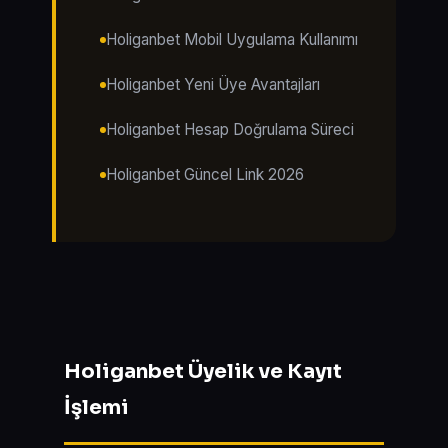
Holiganbet Mobil Uygulama Kullanımı
Holiganbet Yeni Üye Avantajları
Holiganbet Hesap Doğrulama Süreci
Holiganbet Güncel Link 2026
Holiganbet Üyelik ve Kayıt
İşlemi