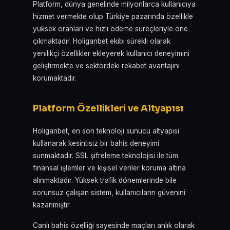
Platform, dünya genelinde milyonlarca kullanıcıya
hizmet vermekte olup Türkiye pazarında özellikle
yüksek oranları ve hızlı ödeme süreçleriyle öne
çıkmaktadır. Holiganbet ekibi sürekli olarak
yenilikçi özellikler ekleyerek kullanıcı deneyimini
geliştirmekte ve sektördeki rekabet avantajını
korumaktadır.
Platform Özellikleri ve Altyapısı
Holiganbet, en son teknoloji sunucu altyapısı
kullanarak kesintisiz bir bahis deneyimi
sunmaktadır. SSL şifreleme teknolojisi ile tüm
finansal işlemler ve kişisel veriler koruma altına
alınmaktadır. Yüksek trafik dönemlerinde bile
sorunsuz çalışan sistem, kullanıcıların güvenini
kazanmıştır.
Canlı bahis özelliği sayesinde maçları anlık olarak