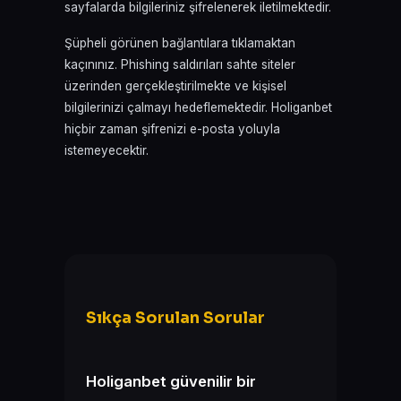
sayfalarda bilgileriniz şifrelenerek iletilmektedir.
Şüpheli görünen bağlantılara tıklamaktan
kaçınınız. Phishing saldırıları sahte siteler
üzerinden gerçekleştirilmekte ve kişisel
bilgilerinizi çalmayı hedeflemektedir. Holiganbet
hiçbir zaman şifrenizi e-posta yoluyla
istemeyecektir.
Sıkça Sorulan Sorular
Holiganbet güvenilir bir