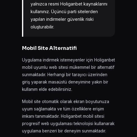
yalnızca resmi Holiganbet kaynaklarını
kullanınız. Üçüncü parti sitelerden
yapılan indirmeler güvenlik riski
oluşturabilir.
Mobil Site Alternatifi
Uygulama indirmek istemeyenler için Holiganbet
mobil uyumlu web sitesi mükemmel bir alternatif
sunmaktadır. Herhangi bir tarayıcı üzerinden
giriş yaparak masaüstü deneyimine yakın bir
kullanım elde edebilirsiniz.
Mobil site otomatik olarak ekran boyutunuza
uyum sağlamakta ve tüm özelliklere erişim
imkanı tanımaktadır. Holiganbet mobil sitesi
progresif web uygulaması teknolojisi kullanarak
uygulama benzeri bir deneyim sunmaktadır.